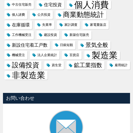
個人消費
住宅投資
中古住宅販売
商業動態統計
個人諸費
公共投資
在庫循環
失業率
家計調査
家電量販店
工作機械受注
建設投資
新築住宅販売
景気全般
新設住宅着工戸数
日銀短観
製造業
機械受注
法人企業統計
百貨店
設備投資
鉱工業指数
資生堂
雇用統計
非製造業
お問い合わせ